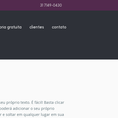
31 7149-0430
oria gratuita
clientes
contato
u próprio texto. É fácil! Basta clicar
 poderá adicionar o seu próprio
ar e soltar em qualquer lugar em sua