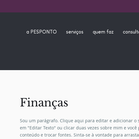
a PESPONTO
serviços
quem faz
consult
Finanças
Sou um parágrafo. Clique aqui para editar e adicionar o se
em "Editar Texto" ou clicar duas vezes sobre mim e você
conteúdo e trocar fontes. Sinta-se à vontade para arrast